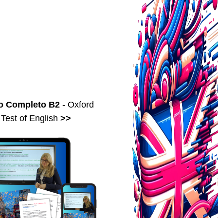
o Completo B2
- Oxford
Test of English
>>