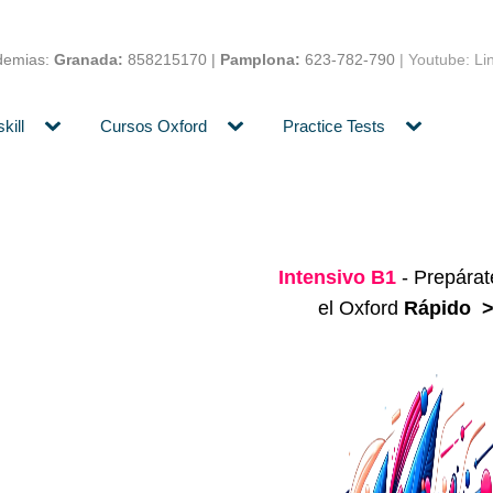
demias:
Granada:
858215170
|
Pamplona:
623-782-790
| Youtube: Li
kill
Cursos Oxford
Practice Tests
Intensivo B1
- Prepárat
el Oxford
Rápido