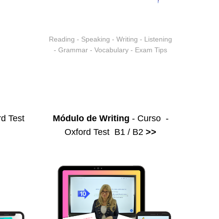
Reading - Speaking - Writing - Listening
- Grammar - Vocabulary - Exam Tips
d Test
Módulo de Writing
- Curso -
Oxford Test B1 / B2
>>