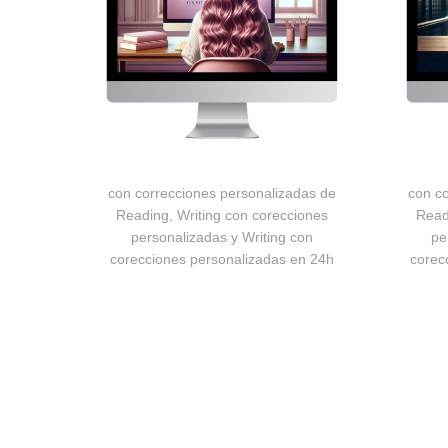
con c
con correcciones personalizadas de
Read
Reading, Writing con corecciones
pe
personalizadas y Writing con
corec
corecciones personalizadas en 24h