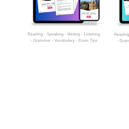
Reading - Speaking - Writing - Listening
Reading 
- Grammar - Vocabulary - Exam Tips
- Gram