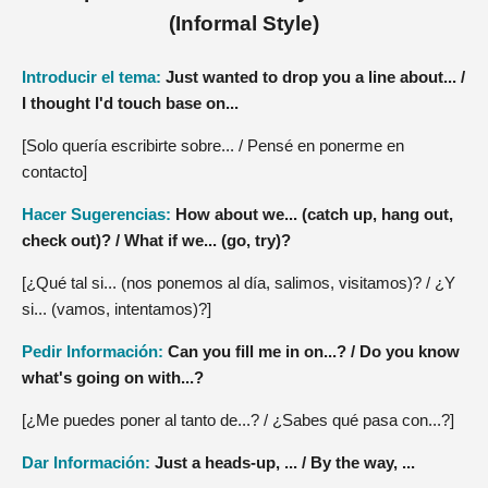
(Informal Style)
Introducir el tema:
Just wanted to drop you a line about... /
I thought I'd touch base on...
[Solo quería escribirte sobre... / Pensé en ponerme en
contacto]
Hacer Sugerencias:
How about we... (catch up, hang out,
check out)? / What if we... (go, try)?
[¿Qué tal si... (nos ponemos al día, salimos, visitamos)? / ¿Y
si... (vamos, intentamos)?]
Pedir Información:
Can you fill me in on...? / Do you know
what's going on with...?
[¿Me puedes poner al tanto de...? / ¿Sabes qué pasa con...?]
Dar Información:
Just a heads-up, ... / By the way, ...