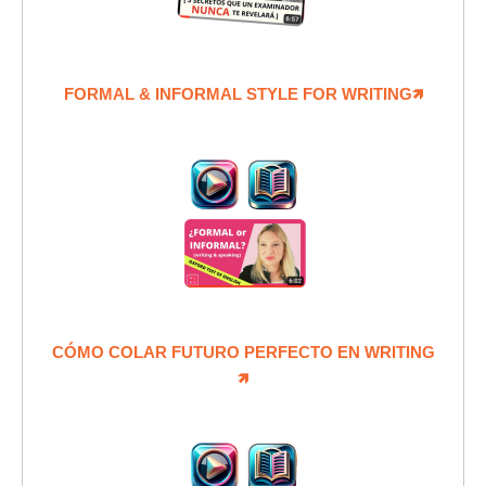
FORMAL & INFORMAL STYLE FOR WRITING🡽
CÓMO COLAR FUTURO PERFECTO EN WRITING
🡽