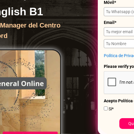
Móvil*
nglish B1
Email*
 Manager del Centro
ord
Política de Priv
Please verify yo
Acepto Política
Sí*
Qui