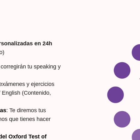
rsonalizadas en 24h
o)
corregirán tu speaking y
 exámenes y ejercicios
of English (Contenido,
ras
:
Te diremos tus
emos que tienes hacer
del Oxford Test of