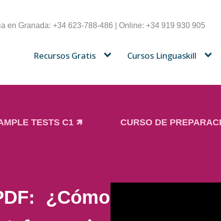
a en Granada: +34 623-788-486 | Online: +34 919 930 905
Recursos Gratis
Cursos Linguaskill
AMPLE TESTS C1 🡽
CURSO DE PREPARACI
 PDF: ¿Cómo