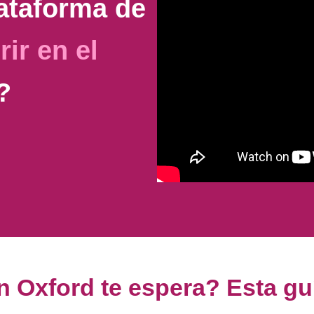
lataforma de
rir en el
?
en Oxford te espera?
Esta guí