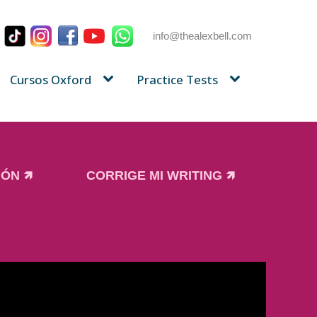
info@thealexbell.com
Cursos Oxford
Practice Tests
ÓN 🡽
CORRIGE MI WRITING 🡽