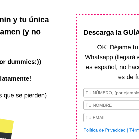
min y tu única
xamen (y no
Descarga la GUÍ
OK! Déjame tu 
Whatsapp (llegará 
for dummies:))
es español, no hace
es de f
diatamente!
s que se pierden)
Política de Privacidad
| Tér